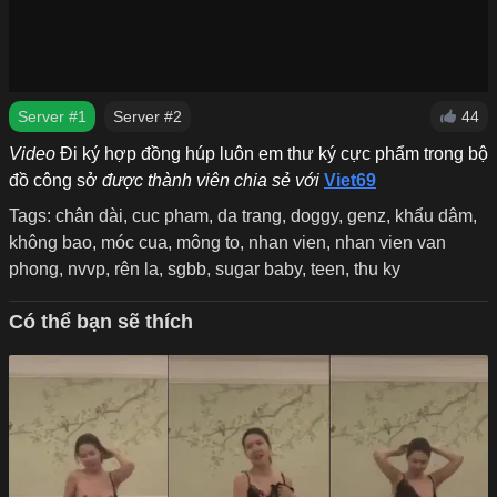
Server #1
Server #2
44
Video
Đi ký hợp đồng húp luôn em thư ký cực phẩm trong bộ
đồ công sở
được thành viên chia sẻ với
Viet69
Tags:
chân dài
,
cuc pham
,
da trang
,
doggy
,
genz
,
khẩu dâm
,
không bao
,
móc cua
,
mông to
,
nhan vien
,
nhan vien van
phong
,
nvvp
,
rên la
,
sgbb
,
sugar baby
,
teen
,
thu ky
Có thể bạn sẽ thích