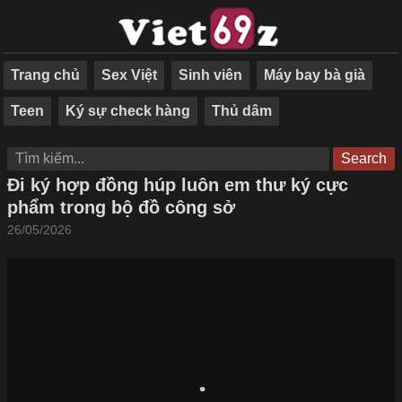
Trang chủ
Sex Việt
Sinh viên
Máy bay bà già
Teen
Ký sự check hàng
Thủ dâm
Search
Đi ký hợp đồng húp luôn em thư ký cực
phẩm trong bộ đồ công sở
26/05/2026