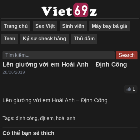
Trang chủ
Sex Việt
Sinh viên
Máy bay bà già
Teen
Ký sự check hàng
Thủ dâm
Search
Lên giường với em Hoài Anh – Định Công
28/06/2019
1
Lên giường với em Hoài Anh – Định Công
Tags:
định công
,
địt em
,
hoài anh
Có thể bạn sẽ thích