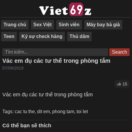
Trang chủ
Sex Việt
Sinh viên
Máy bay bà già
Teen
Ký sự check hàng
Thủ dâm
Search
Vác em đụ các tư thế trong phòng tắm
07/09/2019
15
Vác em đụ các tư thế trong phòng tắm
Tags:
cac tu the
,
dit em
,
phong tam
,
toi let
Có thể bạn sẽ thích